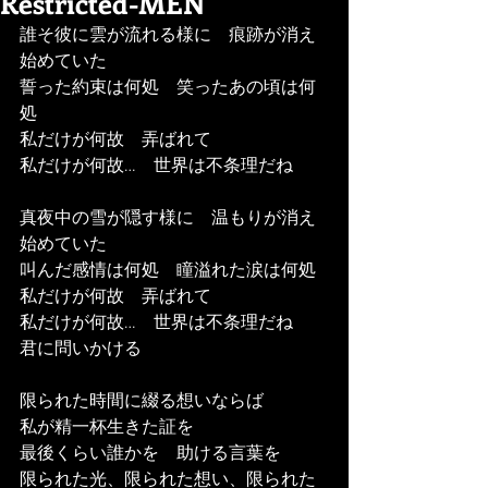
Restricted-MEN
誰そ彼に雲が流れる様に　痕跡が消え
始めていた
誓った約束は何処　笑ったあの頃は何
処
私だけが何故　弄ばれて
私だけが何故…　世界は不条理だね
真夜中の雪が隠す様に　温もりが消え
始めていた
叫んだ感情は何処　瞳溢れた涙は何処
私だけが何故　弄ばれて
私だけが何故…　世界は不条理だね　
君に問いかける
限られた時間に綴る想いならば
私が精一杯生きた証を
最後くらい誰かを　助ける言葉を
限られた光、限られた想い、限られた