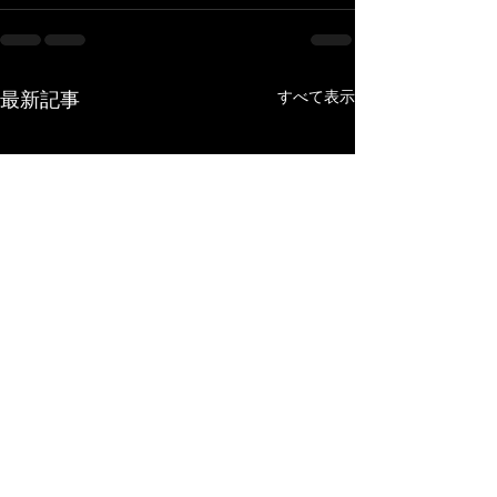
すべて表示
最新記事
One hundred and the end.
渺茫たる痛み、