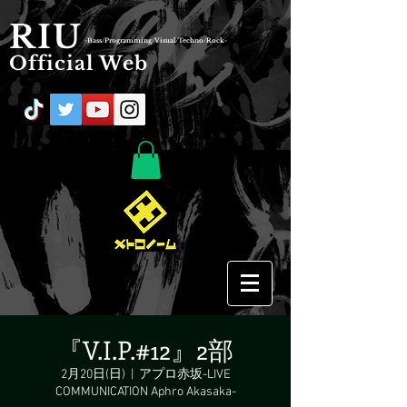
RIU
-Bass/Programming/Visual/Techno/Rock-
Official Web
『V.I.P.#12』2部
2月20日(日)
  |  
アプロ赤坂-LIVE
COMMUNICATION Aphro Akasaka-