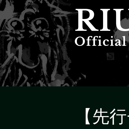
RI
Officia
【先行チ