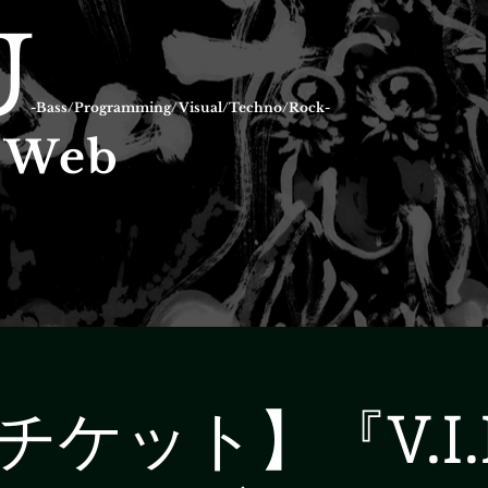
U
-Bass/Programming/Visual/Techno/Rock-
l Web
ケット】『V.I.P