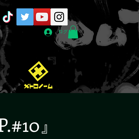
ログイン
.#10』