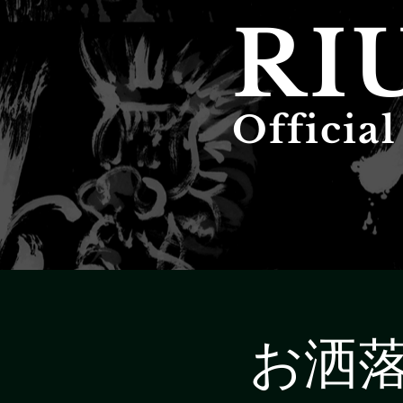
RI
Officia
お洒