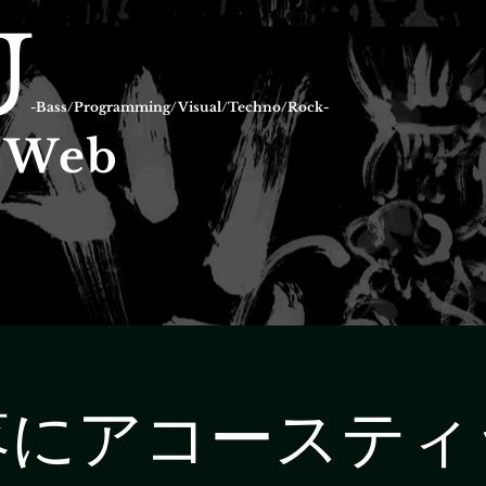
U
-Bass/Programming/Visual/Techno/Rock-
l Web
落にアコースティ