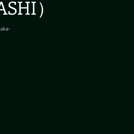
SHI）
aka-