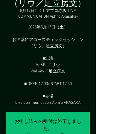
（リウ／足立房文）
5月17日(土)
  |  
アプロ赤坂-LIVE
COMMUNICATION Aphro Akasaka-
2025年5月17日（土）
お洒落にアコースティックセッション
（リウ／足立房文）
■出演
Vo&Ba／リウ
Vo&Key／足立房文
■ OPEN 17:00/ START 17:30
■会場
Live Communication Aphro AKASAKA
お申し込みの受付は終了しまし
た。