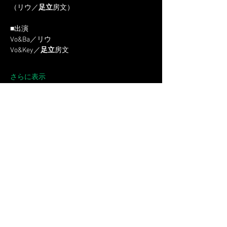
（リウ／
足立
房文）
■出演
Vo&Ba／リウ
Vo&Key／
足立
房文
さらに表示
チケット詳細
販売終了
チケットの種類
2025.5.17 お洒落にアコーステ
ィックセッション
詳細を見る
価格