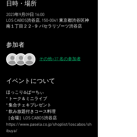
日時・場所
2023年9月09日 16:00
LOS CABOS渋谷店, 150-0041 東京都渋谷区神
南１丁目２２−９ パセラリゾーツ渋谷店
参加者
その他+37 名の参加者
イベントについて
ほっこり♨️ぱーちぃ
* トーク＆ミニライブ
* 集合チェキプレゼント
* 飲み放題付きコース料理
［会場］LOS CABOS渋谷店
https://www.pasela.co.jp/shoplist/loscabos/sh
ibuya/