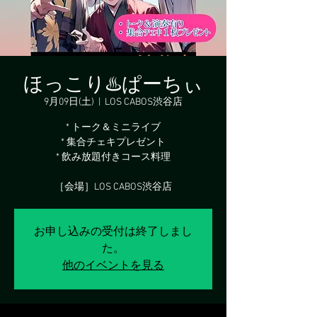
ほっこり♨️ぱーちぃ
9月09日(土)
  |  
LOS CABOS渋谷店
* トーク＆ミニライブ
* 集合チェキプレゼント
* 飲み放題付きコース料理
［会場］LOS CABOS渋谷店
お申し込みの受付は終了しまし
た。
他のイベントを見る