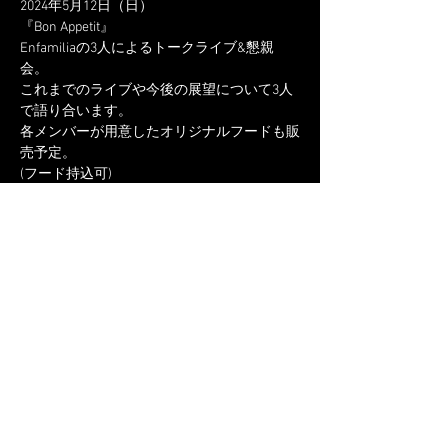
2024年5月12日（日）
『Bon Appetit』
Enfamiliaの3人によるトークライブ&懇親
会。
これまでのライブや今後の展望について3人
で語り合います。
各メンバーが用意したオリジナルフードも販
売予定。
(フード持込可)
さらに表示
チケット詳細
販売終了
チケットの種類
2024.5.12 Bon Appetit
詳細を見る