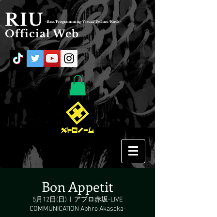
RIU
-Bass/Programming/Visual/Techno/Rock-
Official Web
Bon Appetit
5月12日(日)
  |  
アプロ赤坂-LIVE
COMMUNICATION Aphro Akasaka-